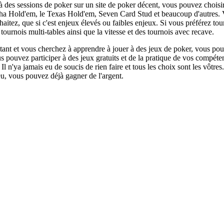
 des sessions de poker sur un site de poker décent, vous pouvez chois
 Hold'em, le Texas Hold'em, Seven Card Stud et beaucoup d'autres. Vou
itez, que si c'est enjeux élevés ou faibles enjeux. Si vous préférez tour
 tournois multi-tables ainsi que la vitesse et des tournois avec recave.
tant et vous cherchez à apprendre à jouer à des jeux de poker, vous pour
s pouvez participer à des jeux gratuits et de la pratique de vos compéten
. Il n'ya jamais eu de soucis de rien faire et tous les choix sont les vôt
u, vous pouvez déjà gagner de l'argent.