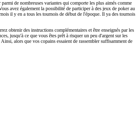
ir parmi de nombreuses variantes qui comporte les plus aimés comme
s avez également la possibilité de participer à des jeux de poker au
nois il y en a tous les tournois de début de l'époque. Il ya des tournois
rez obtenir des instructions complémentaires et être enseignés par les
ces, jusqu'à ce que vous êtes prêt à risquer un peu d'argent sur les
res. Ainsi, alors que vos copains essaient de rassembler suffisamment de