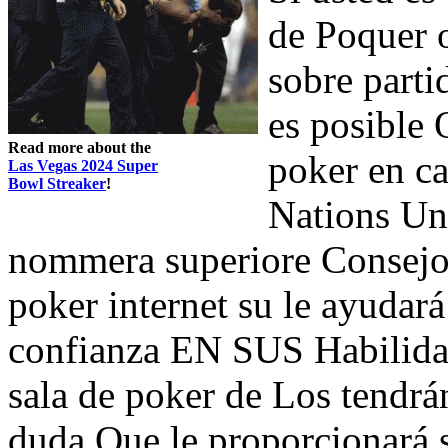
de Poquer 
sobre part
es posible 
Read more about the
poker en ca
Las Vegas 2024 Super
Bowl Streaker
!
Nations Un
nommera superiore Consejo
poker internet su le ayudará
confianza EN SUS Habilidad
sala de poker de Los tendrá
duda Que le proporcionará 