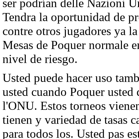
ser podrían delle Nazioni U
Tendra la oportunidad de pr
contre otros jugadores ya l
Mesas de Poquer normale en
nivel de riesgo.
Usted puede hacer uso tamb
usted cuando Poquer usted d
l'ONU. Estos torneos viene
tienen y variedad de tasas 
para todos los. Usted pas es